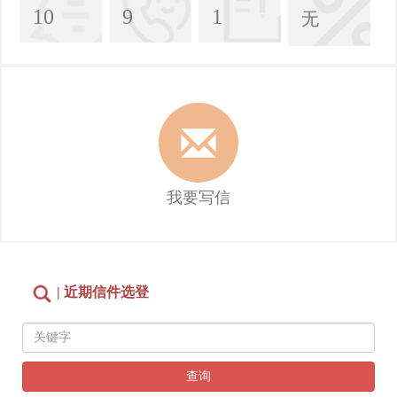
10
9
1
无
我要写信
| 近期信件选登
查询